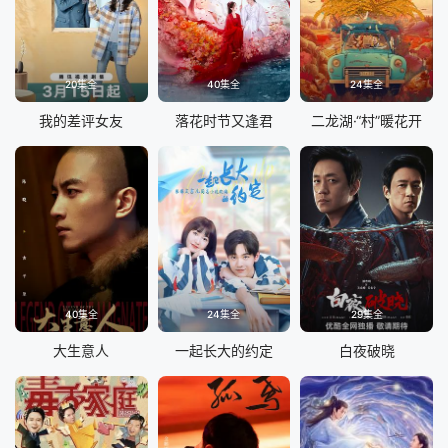
20集全
40集全
24集全
我的差评女友
落花时节又逢君
二龙湖·“村”暖花开
40集全
24集全
29集全
大生意人
一起长大的约定
白夜破晓