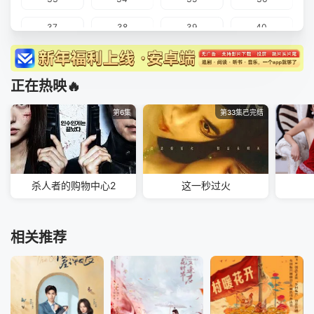
37
38
39
40
正在热映🔥
第6集
第33集已完结
杀人者的购物中心2
这一秒过火
相关推荐