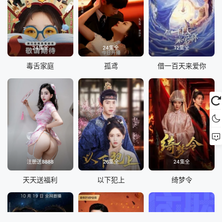
24集全
24集全
12集全
毒舌家庭
孤鸢
借一百天来爱你
注册送8888
26集全
24集全
天天送福利
以下犯上
绮梦令