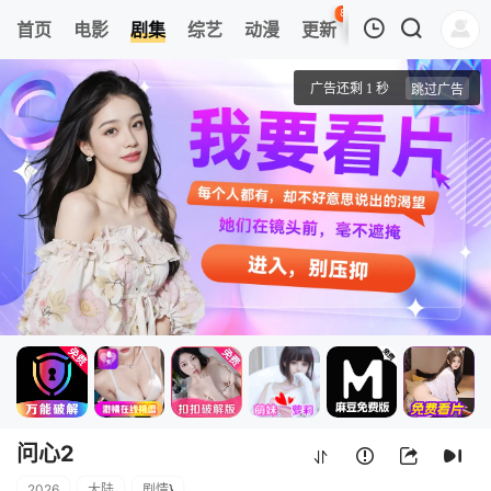
84
首页
电影
剧集
综艺
动漫
更新
热榜
APP
我的观影记录
问心2
1
清空
问心2
2026
大陆
剧情
}