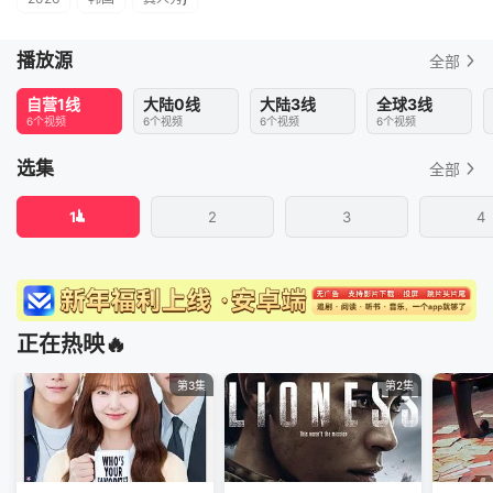
播放源
全部
自营1线
大陆0线
大陆3线
全球3线
6个视频
6个视频
6个视频
6个视频
选集
全部
1
2
3
4
正在热映🔥
第3集
第2集