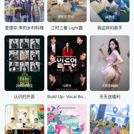
10期全
更新至【10】
06期全
爱德华·李的乡村料理
三时三餐 Light篇
我这样的歌手
250304期全
10期全
注册送8888
认识的外高
Build Up: Vocal Boy Group Survivor
天天送福利