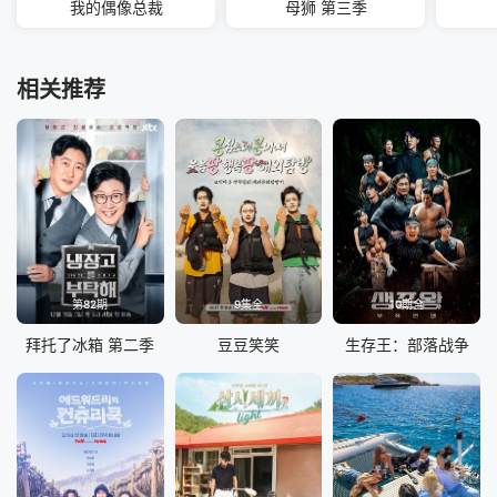
我的偶像总裁
母狮 第三季
相关推荐
第82期
9集全
10期全
拜托了冰箱 第二季
豆豆笑笑
生存王：部落战争