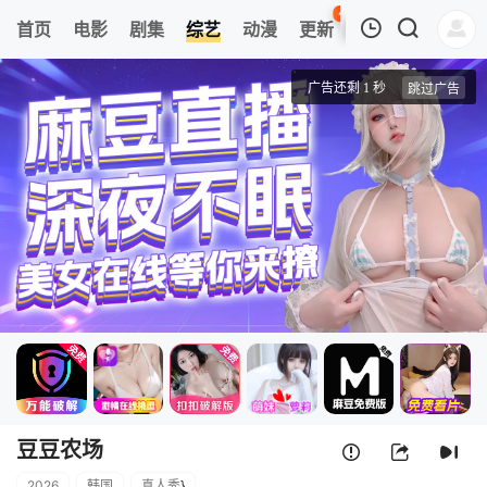
41
首页
电影
剧集
综艺
动漫
更新
热榜
APP
我的观影记录
豆豆农场
1
清空
豆豆农场
2026
韩国
真人秀
}