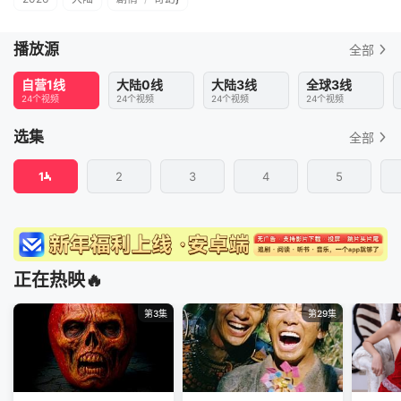
播放源
全部
自营1线
大陆0线
大陆3线
全球3线
24个视频
24个视频
24个视频
24个视频
选集
全部
1
2
3
4
5
正在热映🔥
第3集
第29集