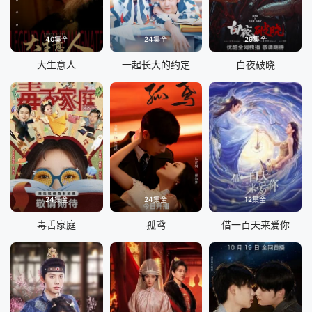
40集全
24集全
29集全
大生意人
一起长大的约定
白夜破晓
24集全
24集全
12集全
毒舌家庭
孤鸢
借一百天来爱你