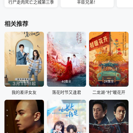
行尸走肉死亡之城第三季
丰臣兄弟！
相关推荐
20集全
40集全
24集全
我的差评女友
落花时节又逢君
二龙湖·“村”暖花开