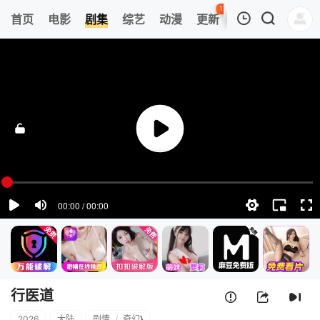
112
首页
电影
剧集
综艺
动漫
更新
热榜
APP
我的观影记录
行医道
1
清空
行医道
2026
大陆
剧情
/
奇幻
}