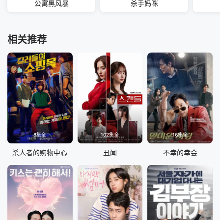
公寓黑风暴
杀手妈咪
相关推荐
8集全
102集全
16集全
杀人者的购物中心
丑闻
不幸的幸会