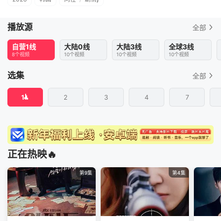
播放源
全部
自营1线
大陆0线
大陆3线
全球3线
8个视频
10个视频
10个视频
10个视频
选集
全部
1
2
3
4
7
正在热映🔥
第9集
第4集