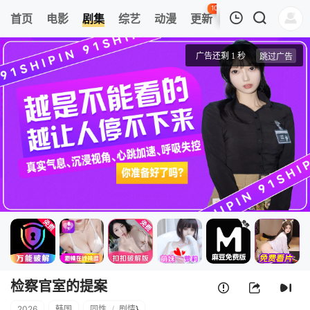
103
首页
电影
剧集
综艺
动漫
更新
热榜
APP
我的观影记录
检察官室的提案
1
清空
检察官室的提案
2026
韩国
同性
/
剧情
}