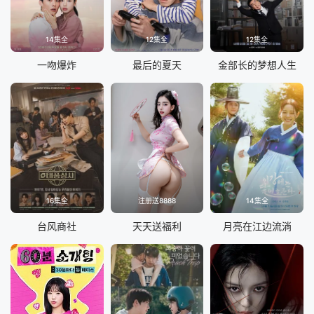
14集全
12集全
12集全
一吻爆炸
最后的夏天
金部长的梦想人生
16集全
注册送8888
14集全
台风商社
天天送福利
月亮在江边流淌