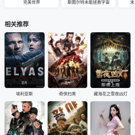
完美世界
斯图尔特未能拯救宇宙
末
相关推荐
正片
正片
正片
埃利亚斯
奇侠扫黑
藏海花之雪夜凶灯