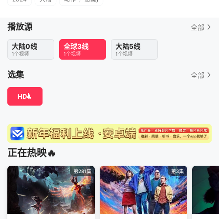
播放源
全部
大陆0线
全球3线
大陆5线
1个视频
1个视频
1个视频
选集
全部
HD
正在热映🔥
第281集
第3集