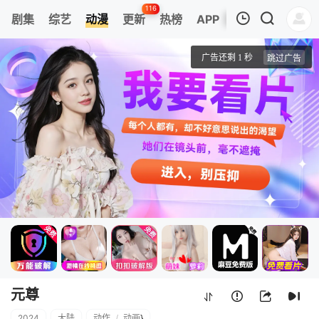
116
剧集
综艺
动漫
更新
热榜
APP
我的观影记录
元尊
第01集
清空
元尊
2024
大陆
动作
/
动画
}