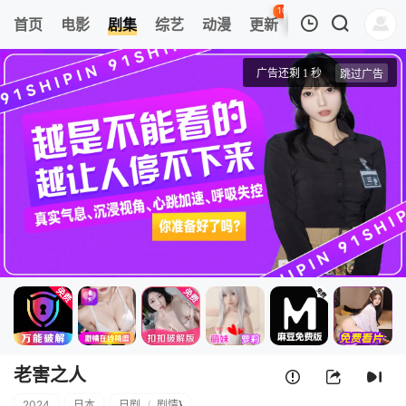
101
首页
电影
剧集
综艺
动漫
更新
热榜
APP
我的观影记录
老害之人
第01集
清空
老害之人
2024
日本
日剧
/
剧情
}