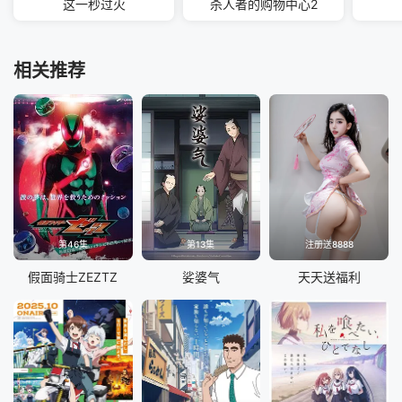
这一秒过火
杀人者的购物中心2
相关推荐
第46集
第13集
注册送8888
假面骑士ZEZTZ
娑婆气
天天送福利