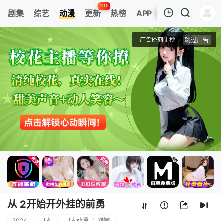
105
剧集
综艺
动漫
更新
热榜
APP
我的观影记录
从Lv2开始开外挂的前勇者候补过着悠哉异世界生活
第01集
清空
从 2开始开外挂的前勇
2024
日本
日本动漫
/
剧情
}