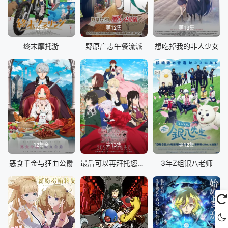
12集全
第12集
第13集
终末摩托游
野原广志午餐流派
想吃掉我的非人少女
12集全
第13集
第12集
恶食千金与狂血公爵
最后可以再拜托您一件事吗
3年Z组银八老师