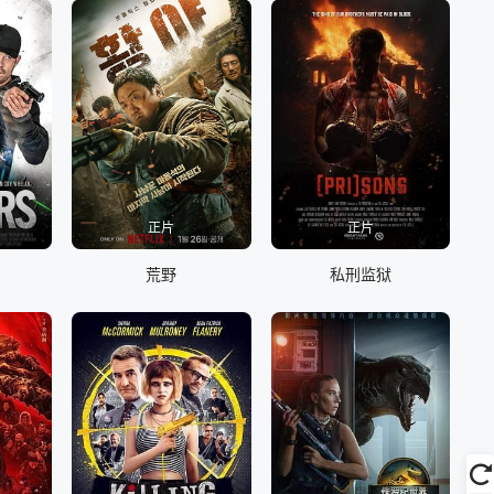
正片
正片
荒野
私刑监狱