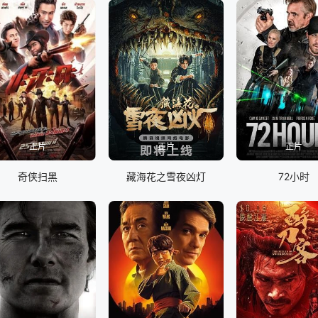
正片
正片
正片
奇侠扫黑
藏海花之雪夜凶灯
72小时