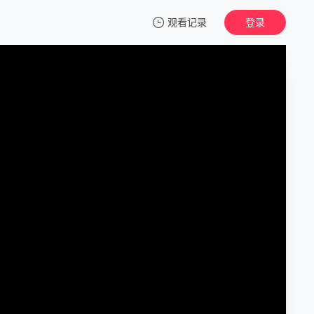
观看记录
登录
我的观影记录
怒火战猴
正片
清空