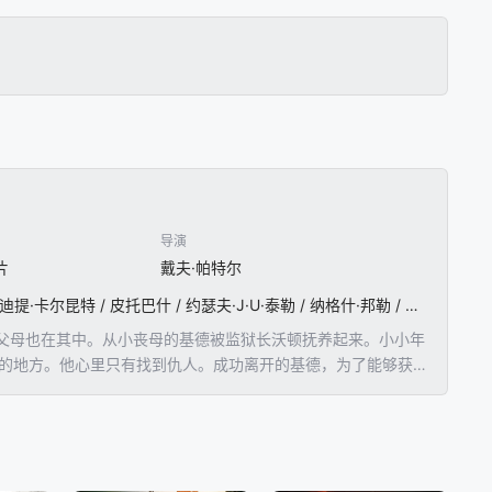
导演
片
戴夫·帕特尔
戴夫·帕特尔 / 沙尔托·科普雷 / 索比塔·杜里帕拉 / 维品·沙尔马 / 西卡德尔·基尔 / 布拉汉姆·沙卜 / 阿迪提·卡尔昆特 / 皮托巴什 / 约瑟夫·J·U·泰勒 / 纳格什·邦勒 / 吉诺·阿坎昆居·萨缪尔 / 达扬库·兹亚纳 / 列娃·马谢林 / 安德烈斯·利维 / 杰里米·托齐亚克 / 佩汉·阿卜杜勒 / 阿隆娜·维基达内茨 / 安努普·J·帕特尔 / 法哈德·斯科尔
父母也在其中。从小丧母的基德被监狱长沃顿抚养起来。小小年
他的地方。他心里只有找到仇人。成功离开的基德，为了能够获得
的生活。无意之中，基德发现了自己打工的国王俱乐部老板坤尼
帮助自己的西塔。两个人做了缜密的计划，寻找到了仇人的所
。于是基德最后联合正义的警察，消灭了罪犯。