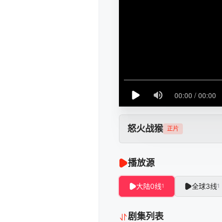
怒火战猴
正片
播放源
大陆0线
全球3线
1
1
剧集列表