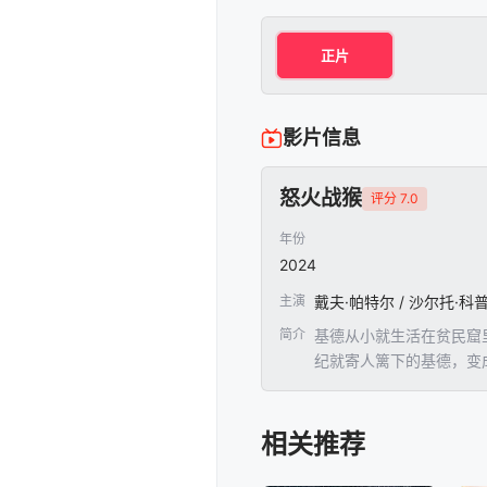
正片
影片信息
怒火战猴
评分 7.0
年份
2024
主演
简介
基德从小就生活在贫民窟
纪就寄人篱下的基德，变
生存的资源，只能靠打拳
和当年的仇人有着莫大的
在。已经有了许多生活阅
相关推荐