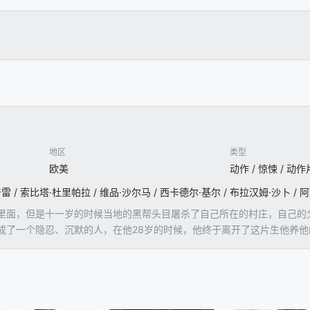
地区
类型
欧美
动作 / 惊悚 / 动作
里面，但是十一岁的时候当地的黑帮头目屠杀了自己所在的村庄，自己的
成了一个隐忍、沉默的人，在他28岁的时候，他终于离开了这片生他养
维生。但是打拳的工资着实不够养活自己。只能靠着打多分工来维持自己
关系。他想通过坤尼找到仇人的蛛丝马迹。幸运的是他后来又认识了愿意
历的基德明白，靠自己一己之力是无法真正为父母和那些无辜的人报仇的