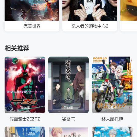
完美世界
杀人者的购物中心2
相关推荐
第46集
第13集
12集全
假面骑士ZEZTZ
娑婆气
终末摩托游