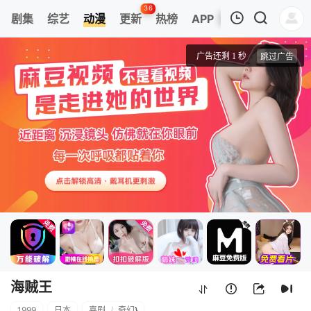
36
剧集
综艺
动漫
更新
热榜
APP
我的观影记录
海贼王
1154
清空
海贼王
1999
日本
喜剧
/
奇幻
}