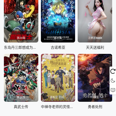
第24集
第21集
注册送8888
东岛丹三郎想成为假面骑士
古诺希亚
天天送福利
第24集
更新至【12】
12集全
真武士传
中禅寺老师的灵怪讲义实录 老师会把谜题全都解开的。
勇者处刑