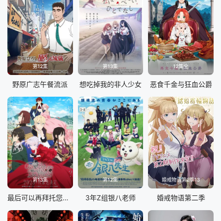
第12集
第13集
12集全
野原广志午餐流派
想吃掉我的非人少女
恶食千金与狂血公爵
第13集
第12集
婚戒物语第2季13
最后可以再拜托您一件事吗
3年Z组银八老师
婚戒物语第二季