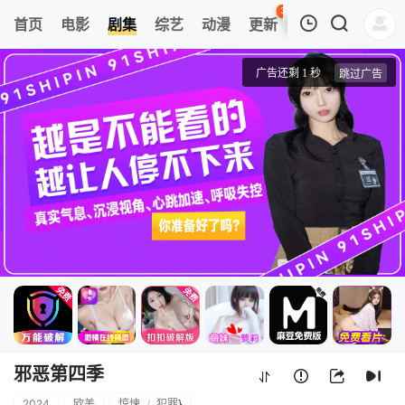
36
首页
电影
剧集
综艺
动漫
更新
热榜
APP
我的观影记录
邪恶第四季
第01集
清空
邪恶第四季
2024
欧美
惊悚
/
犯罪
}