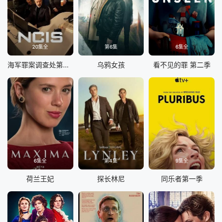
20集全
第6集
6集全
海军罪案调查处第二十三季
乌鸦女孩
看不见的罪 第二季
6集全
第4集
9集全
荷兰王妃
探长林尼
同乐者第一季