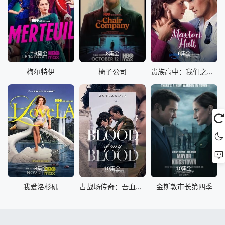
6集全
8集全
6集全
梅尔特伊
椅子公司
贵族高中：我们之间的鸿沟第二季
8集全
10集全
10集全
我爱洛杉矶
古战场传奇：吾血之亲 第一季
金斯敦市长第四季