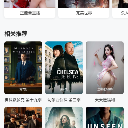
正能量直播
完美世界
杀
相关推荐
第7集
第4集
注册送8888
神探默多克 第十九季
切尔西侦探 第三季
天天送福利