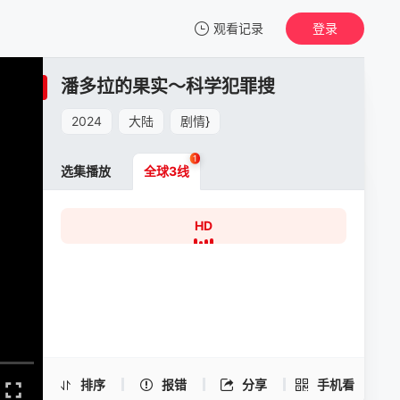
观看记录
登录
我的观影记录
潘多拉的果实～科学犯罪搜
潘多拉的果实～科学犯罪搜查档案～最终章SP
HD
2024
大陆
剧情
}
清空
1
选集播放
全球3线
潘多拉的果实～科学犯罪搜查档案～最终章
HD
SP -HD
手机扫一扫继续看
排序
报错
分享
手机看