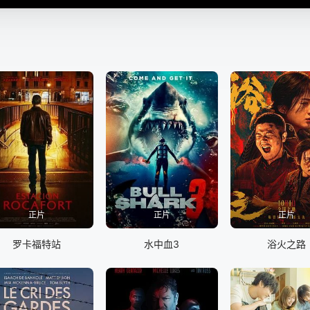
正片
正片
正片
罗卡福特站
水中血3
浴火之路