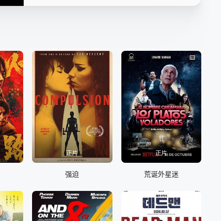
正片
正片
强迫
荒诞外星迷