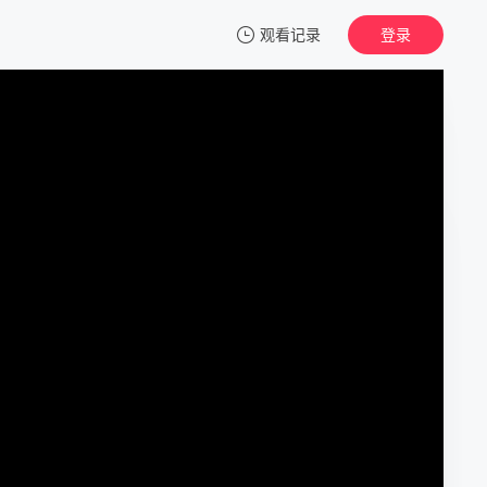
观看记录
登录
我的观影记录
晓朝夕
第01集
清空