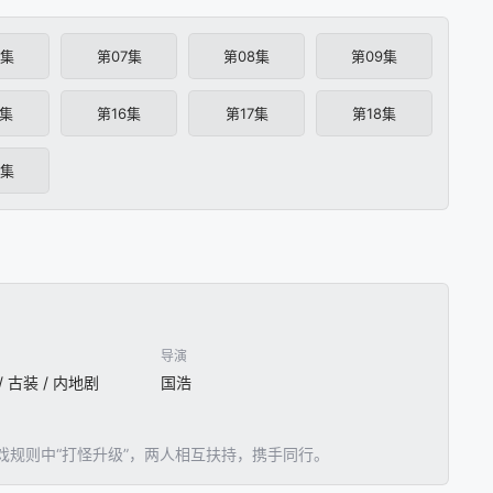
6集
第07集
第08集
第09集
5集
第16集
第17集
第18集
4集
导演
 / 古装 / 内地剧
国浩
规则中“打怪升级”，两人相互扶持，携手同行。