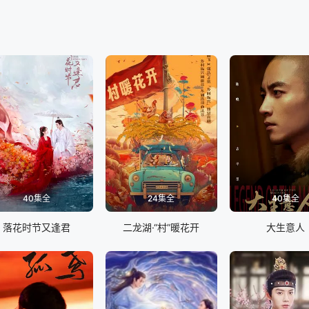
40集全
24集全
40集全
落花时节又逢君
二龙湖·“村”暖花开
大生意人