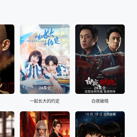
24集全
29集全
一起长大的约定
白夜破晓