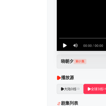
晓朝夕
第01集
播放源
大陆0线
全球3线
23
2
剧集列表