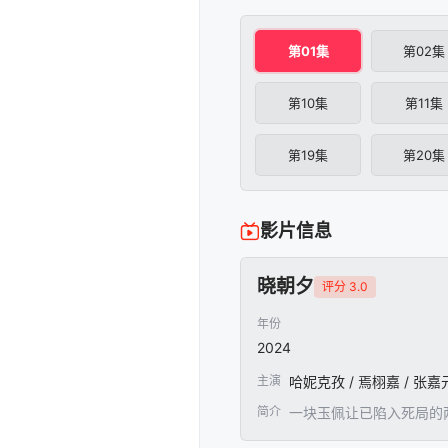
第01集
第02集
第10集
第11集
第19集
第20集
影片信息
晓朝夕
评分 3.0
年份
2024
主演
哈妮克孜 / 焉栩嘉 / 张嘉元 
简介
一块玉佩让已陷入死局的