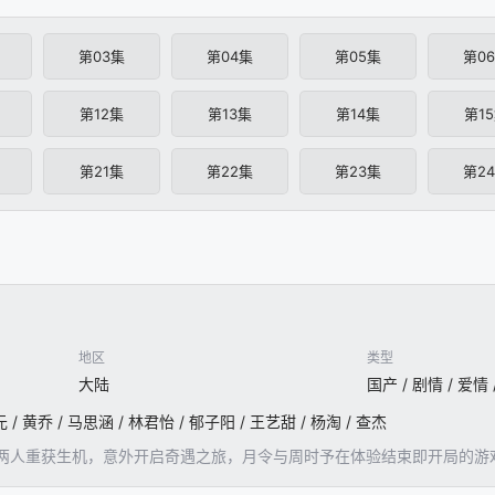
第03集
第04集
第05集
第0
第12集
第13集
第14集
第1
第21集
第22集
第23集
第2
地区
类型
大陆
国产 / 剧情 / 爱情
/ 黄乔 / 马思涵 / 林君怡 / 郁子阳 / 王艺甜 / 杨淘 / 查杰
两人重获生机，意外开启奇遇之旅，月令与周时予在体验结束即开局的游戏