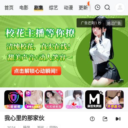
95
首页
电影
剧集
综艺
动漫
更新
热榜
APP
我的观影记录
我心里的那家伙
第01集
清空
我心里的那家伙
2024
韩国
短片
/
同性
}