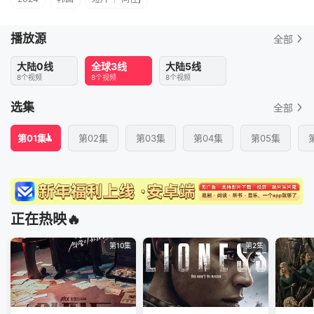
播放源
全部
大陆0线
全球3线
大陆5线
8个视频
8个视频
8个视频
选集
全部
第01集
第02集
第03集
第04集
第05集
正在热映🔥
第10集
第2集