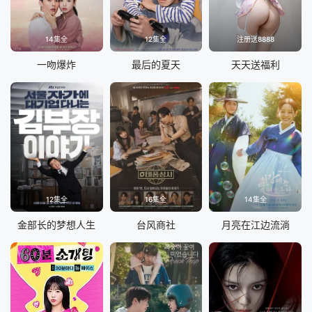
14集全
12集全
注册送8888
一吻爆炸
最后的夏天
天天送福利
12集全
16集全
14集全
金部长的梦想人生
台风商社
月亮在江边流淌