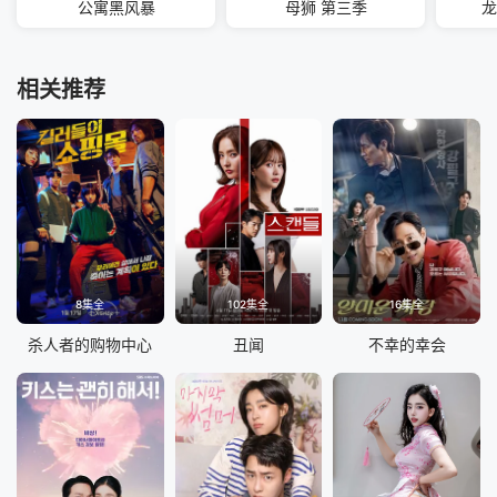
公寓黑风暴
母狮 第三季
龙
相关推荐
8集全
102集全
16集全
杀人者的购物中心
丑闻
不幸的幸会