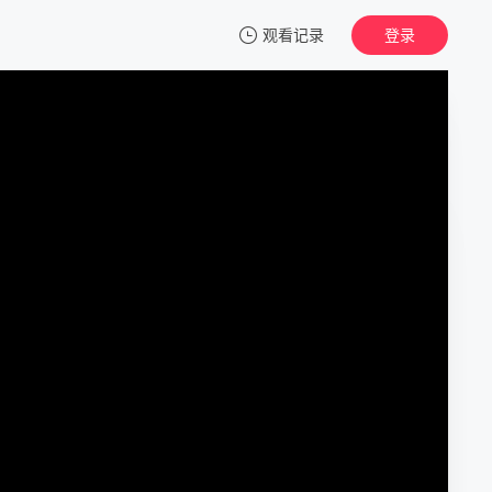
观看记录
登录
我的观影记录
末世超级系统
第1集
清空