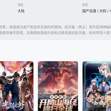
第75集
第76集
第77集
第7
地区
类型
大陆
国产动漫 / 大码 /
第84集
第85集
第86集
第8
世界，地球成为丧尸和变异生物的狩猎场。赵天磊（男主）意外获得神秘
第93集
第94集
第95集
第9
能做到袖手旁观，且看拥有超级升级和兑换系统的赵天磊，如何带领人类