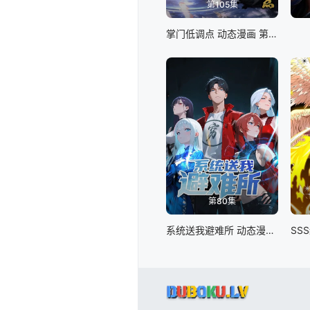
第105集
掌门低调点 动态漫画 第三季
第80集
系统送我避难所 动态漫画 第一季