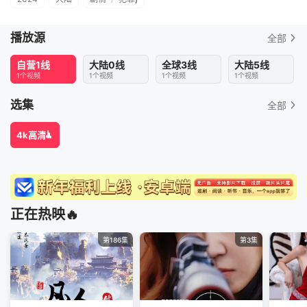
播放源
全部
自营1线
大陆0线
全球3线
大陆5线
1个视频
1个视频
1个视频
1个视频
选集
全部
4k高清
正在热映🔥
第186集
第3集