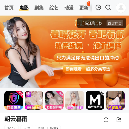
126
首页
电影
剧集
综艺
动漫
更新
热榜
APP
我的观影记录
朝云暮雨
4k高清
清空
朝云暮雨
2024
大陆
剧情
/
犯罪
}