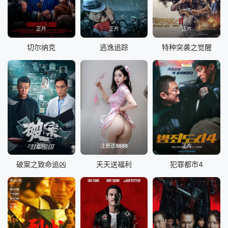
正片
正片
正片
切尔纳克
逃逸追踪
特种突袭之觉醒
正片
注册送8888
正片
破案之致命追凶
天天送福利
犯罪都市4