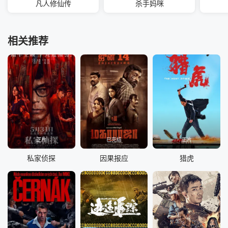
凡人修仙传
杀手妈咪
相关推荐
正片
已完结
正片
私家侦探
因果报应
猎虎