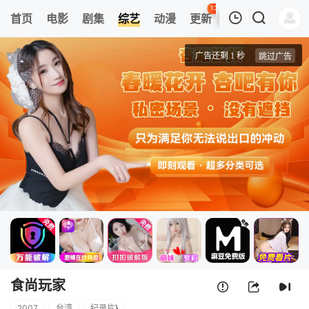
136
首页
电影
剧集
综艺
动漫
更新
热榜
APP
我的观影记录
食尚玩家
20221102期
清空
食尚玩家
2007
台湾
纪录片
}