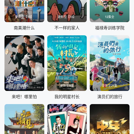
更新至【10】
更新至【10】
12集全
南美潮什么
不一样的家人
福禄寿训练学院
13期全
更新至9集
更新至21集
来吧！哪里怕
我的明星村长
演员们的旅行