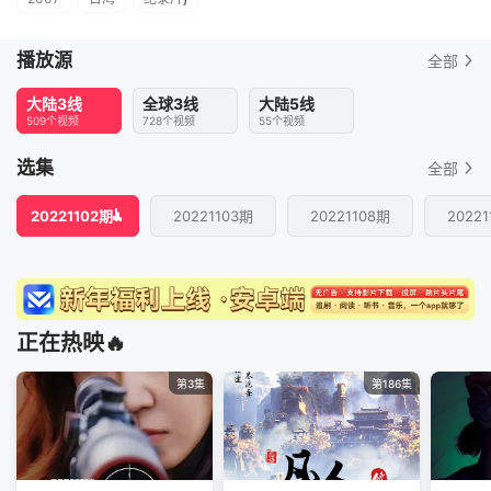
播放源
全部
大陆3线
全球3线
大陆5线
509个视频
728个视频
55个视频
选集
全部
20221102期
20221103期
20221108期
2022
正在热映🔥
第3集
第186集