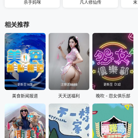
杀手妈咪
凡人修仙传
末
相关推荐
更新至16集
注册送8888
更新至【13】
美食新闻报道
天天送福利
晚吹 - 怨女俱乐部