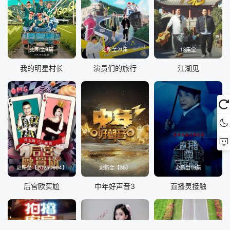
20230706
20230710
20230711
20230712
更新至9集
更新至21集
13集全
20230713
20230717
我的明星村长
演员们的旅行
江湖见
20230718
20230719
20230724
20230725
20230727
20230731
20230801
20230802
更新至【20250604】
更新至【35】
更新至19集
20230803
20230807
后宫欧买尬
中年好声音3
直播灵接触
20230808
20230809
20230810
20230814