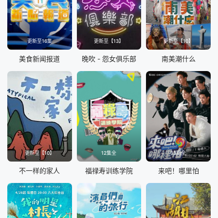
20230523
20230524
20230525
20230530
更新至16集
更新至【13】
更新至【10】
20230531
20230601
美食新闻报道
晚吹 - 怨女俱乐部
南美潮什么
20230605
20230607
20230608
20230612
20230613
20230614
20230620
20230622
更新至【10】
12集全
13期全
20230626
20230627
不一样的家人
福禄寿训练学院
来吧！哪里怕
20230629
20230703
20230704
20230705