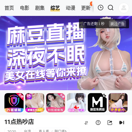
84
首页
电影
剧集
综艺
动漫
更新
热榜
APP
我的观影记录
11点热吵店
20230220期
清空
11点热吵店
2020
台湾
真人秀
/
脱口秀
}