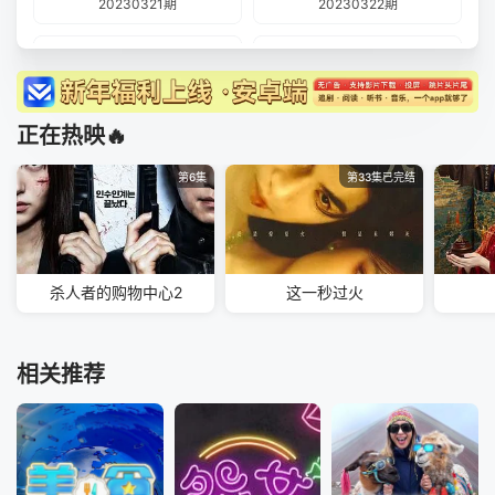
20230321期
20230322期
20230323期
20230327期
20230328期
20230329期
正在热映🔥
20230330期
20230403期
第6集
第33集已完结
20230404期
20230405期
20230406期
20230411期
杀人者的购物中心2
这一秒过火
20230412期
20230413期
20230501期
20230502期
相关推荐
20230508
20230509
20230518
20230522