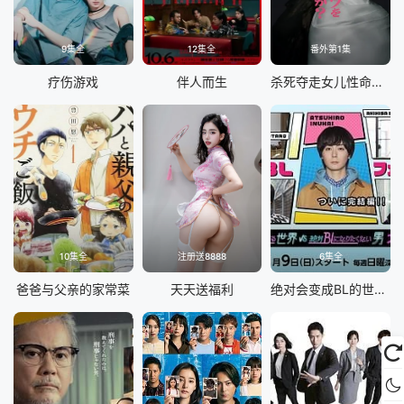
9集全
12集全
番外第1集
疗伤游戏
伴人而生
杀死夺走女儿性命的人是罪吗？
10集全
注册送8888
6集全
爸爸与父亲的家常菜
天天送福利
绝对会变成BL的世界VS绝不想变成BL的男人最终章