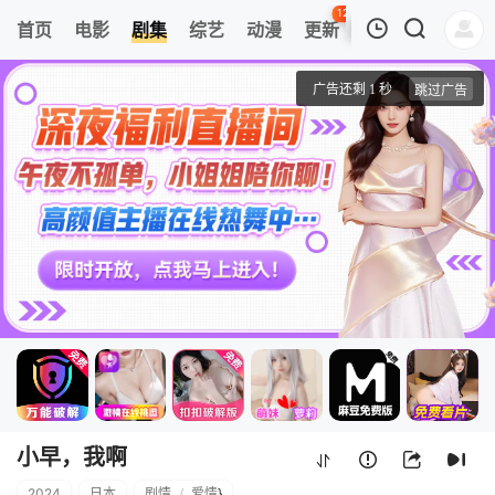
120
首页
电影
剧集
综艺
动漫
更新
热榜
APP
我的观影记录
小早，我啊
第01集
清空
小早，我啊
2024
日本
剧情
/
爱情
}