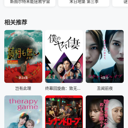
斯图尔特未能拯救宇宙
末日地堡 第三季
谜
相关推荐
第24集
11集全
6集全
岂有此理
终幕回旋曲：致无法再见的你
丑闻前夜