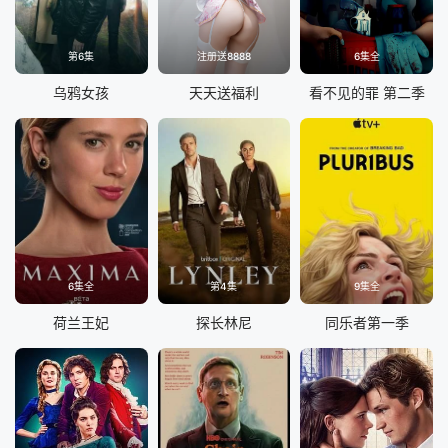
第6集
注册送8888
6集全
乌鸦女孩
天天送福利
看不见的罪 第二季
6集全
第4集
9集全
荷兰王妃
探长林尼
同乐者第一季