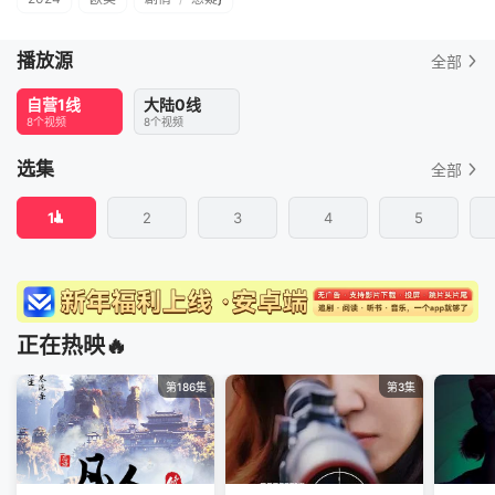
播放源
全部
自营1线
大陆0线
8个视频
8个视频
选集
全部
1
2
3
4
5
正在热映🔥
第186集
第3集