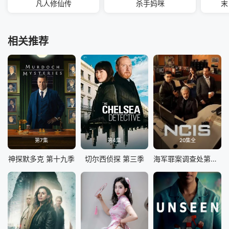
凡人修仙传
杀手妈咪
末
相关推荐
第7集
第4集
20集全
神探默多克 第十九季
切尔西侦探 第三季
海军罪案调查处第二十三季