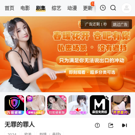
120
首页
电影
剧集
综艺
动漫
更新
热榜
APP
我的观影记录
无罪的罪人
1
清空
无罪的罪人
2024
欧美
剧情
/
悬疑
}