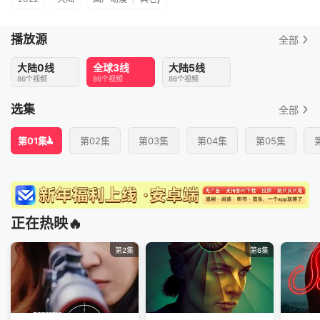
播放源
全部
大陆0线
全球3线
大陆5线
86个视频
86个视频
86个视频
选集
全部
第01集
第02集
第03集
第04集
第05集
正在热映🔥
第2集
第6集