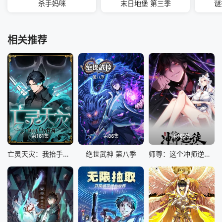
杀手妈咪
末日地堡 第三季
谜
相关推荐
第161集
第86集
第189集
亡灵天灾：我抬手百万骨海 动态漫
绝世武神 第八季
师尊：这个冲师逆徒才不是圣子 动态漫画