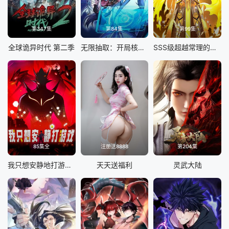
第347集
第84集
第99集
全球诡异时代 第二季
无限抽取：开局核平修仙世界
SSS级超越常理的圣骑士 动态漫画
85集全
注册送8888
第204集
我只想安静地打游戏 动态漫画
天天送福利
灵武大陆