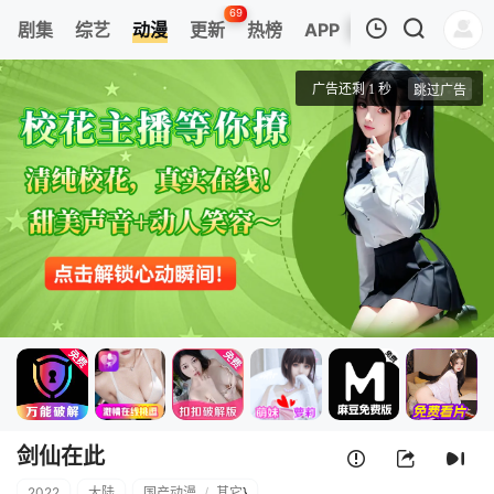
69
剧集
综艺
动漫
更新
热榜
APP
我的观影记录
剑仙在此
第01集
清空
剑仙在此
2022
大陆
国产动漫
/
其它
}