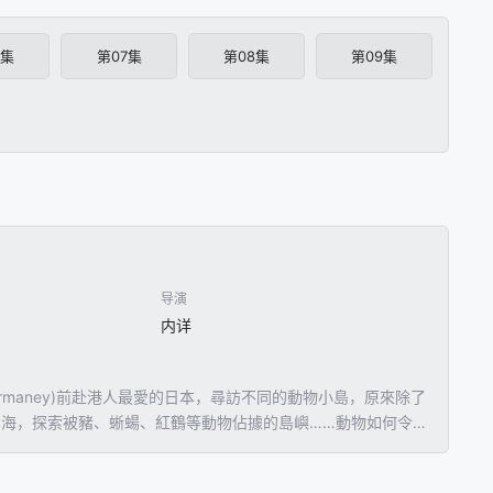
6集
第07集
第08集
第09集
导演
内详
armaney)前赴港人最愛的日本，尋訪不同的動物小島，原來除了
加勒比海，探索被豬、蜥蝪、紅鶴等動物佔據的島嶼……動物如何令小