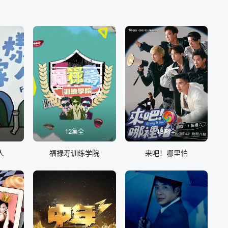
】
12集全
13期全
人
福禄寿训练学院
来吧！哪里怕