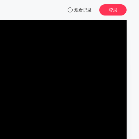
观看记录
登录
我的观影记录
动物森友岛
第01集
清空