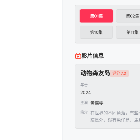
第01集
第02集
第10集
第11集
影片信息
动物森友岛
评分 7.0
年份
2024
主演
黄嘉雯
简介
在世界的不同角落，有些小
貓島外，還有免仔島、馬騮
島變得與眾不同？牠們如