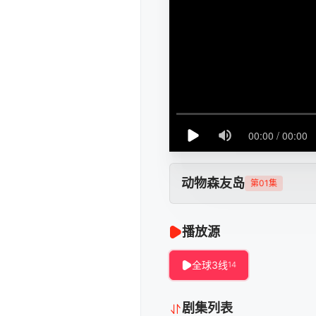
动物森友岛
第01集
播放源
全球3线
14
剧集列表