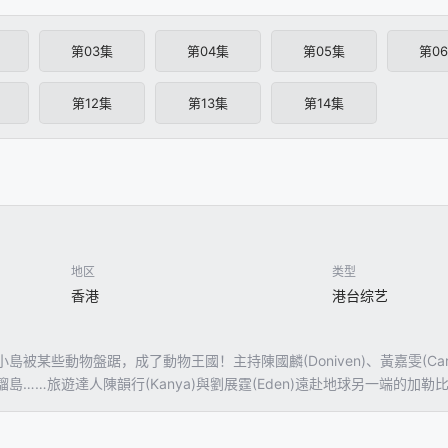
第03集
第04集
第05集
第0
第12集
第13集
第14集
地区
类型
香港
港台综艺
島被某些動物盤踞，成了動物王國！主持陳國麟(Doniven)、黃嘉雯(C
島……旅遊達人陳韻行(Kanya)與劉展霆(Eden)遠赴地球另一端的
何與當地人共存？主持們被各種動物「寵幸」，學習如何跟牠們相處！