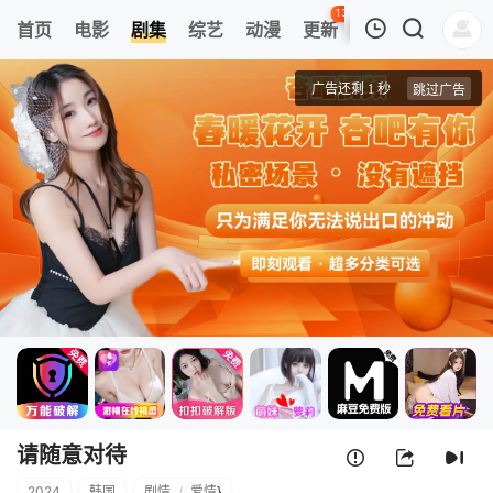
135
首页
电影
剧集
综艺
动漫
更新
热榜
APP
我的观影记录
请随意对待
1
清空
请随意对待
2024
韩国
剧情
/
爱情
}