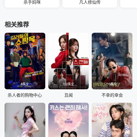
杀手妈咪
凡人修仙传
相关推荐
8集全
102集全
16集全
杀人者的购物中心
丑闻
不幸的幸会