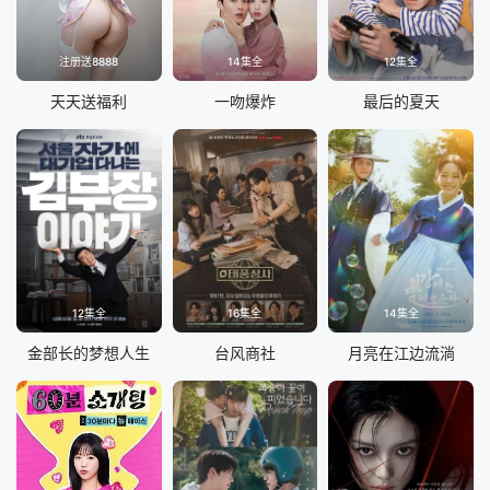
注册送8888
14集全
12集全
天天送福利
一吻爆炸
最后的夏天
12集全
16集全
14集全
金部长的梦想人生
台风商社
月亮在江边流淌