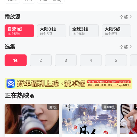
播放源
全部
自营1线
大陆0线
全球3线
大陆5线
16个视频
16个视频
16个视频
16个视频
选集
全部
1
2
3
4
5
正在热映🔥
第3集
第186集