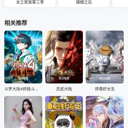
龙之家族第三季
婚姻之后
相关推荐
第199集
第205集
第206集
斗罗大陆4终极斗罗 合集
灵武大陆
师尊虾长生