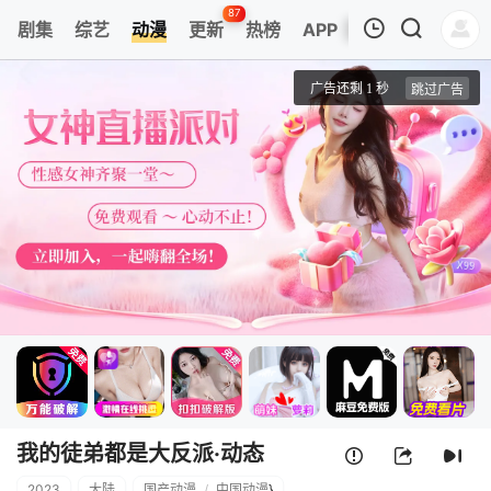
87
剧集
综艺
动漫
更新
热榜
APP
我的观影记录
我的徒弟都是大反派·动态漫
第01集
清空
我的徒弟都是大反派·动态
2023
大陆
国产动漫
/
中国动漫
}