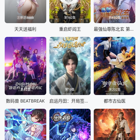
注册送8888
第162集
第402集
天天送福利
重启虾阎王
最强仙尊陈北玄 第四季·动态漫
第42集
第19集
第202集
数码兽 BEATBREAK
启运丹田：开局签到至尊丹田
都市古仙医