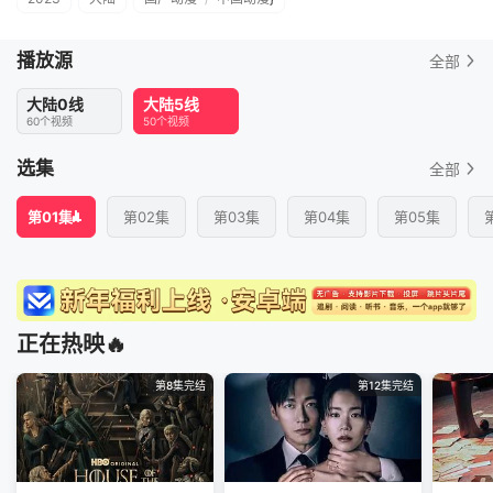
播放源
全部
大陆0线
大陆5线
60个视频
50个视频
选集
全部
第01集
第02集
第03集
第04集
第05集
正在热映🔥
第8集完结
第12集完结