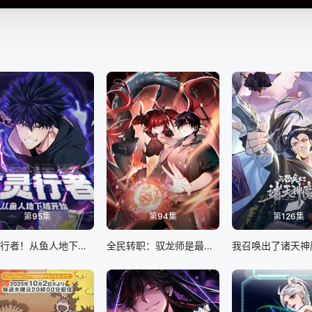
第95集
第94集
第126集
亡灵行者！从鱼人地下城开始 动态漫画
全民转职：驭龙师是最弱职业 动态漫画