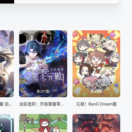
16
17
18
19
20
21
22
23
24
25
26
27
28
29
30
31
32
33
34
35
36
第271集
第44集
37
38
39
我召唤出了诸天神魔 动态漫画 第一季
全民诡异：开局掌握零元购
元祖！BanG Dream酱
40
41
42
43
44
45