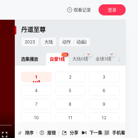
观看记录
登录
我的观影记录
丹道至尊
丹道至尊
1
2023
大陆
动作
动画
}
/
清空
187
187
187
186
大陆0线
全球3线
大陆5线
选集播放
自营1线
1
2
3
丹道至尊 -1
手机扫一扫继续看
4
5
6
7
8
9
10
11
12
13
14
15
排序
报错
分享
下一集
手机看