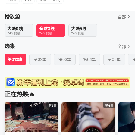
播放源
全部
大陆0线
全球3线
大陆5线
24个视频
24个视频
24个视频
选集
全部
第01集
第02集
第03集
第04集
第05集
正在热映🔥
第9集
第4集