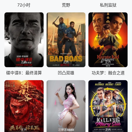
72小时
荒野
私刑监狱
正片
正片
正片
碟中谍8：最终清算
凹凸双雄
功夫梦：融合之道
正片
注册送8888
正片