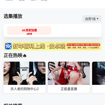
选集播放
自营1线
4K首家独播
正在热映🔥
第6集
直播中
杀人者的购物中心2
正能量直播