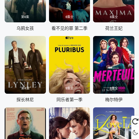
第6集
6集全
6集全
乌鸦女孩
看不见的罪 第二季
荷兰王妃
第4集
9集全
6集全
探长林尼
同乐者第一季
梅尔特伊