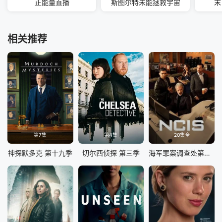
正能量直播
斯图尔特未能拯救宇宙
末
相关推荐
第7集
第4集
20集全
神探默多克 第十九季
切尔西侦探 第三季
海军罪案调查处第二十三季