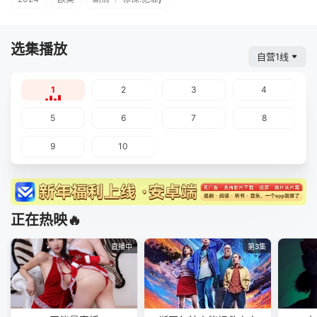
选集播放
自营1线
1
2
3
4
5
6
7
8
9
10
正在热映🔥
直播中
第3集