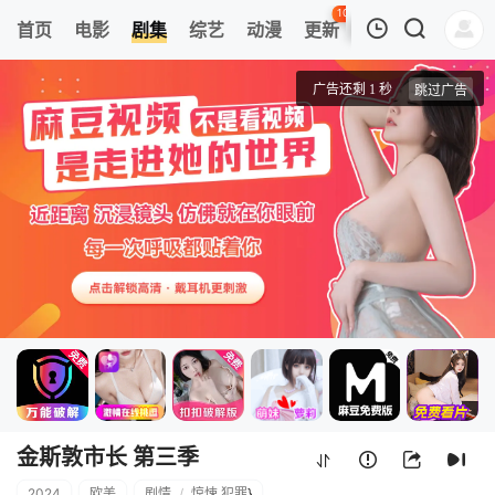
105
首页
电影
剧集
综艺
动漫
更新
热榜
APP
我的观影记录
金斯敦市长 第三季
1
清空
金斯敦市长 第三季
2024
欧美
剧情
/
惊悚.犯罪
}