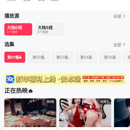
播放源
全部
大陆0线
大陆5线
6个视频
6个视频
选集
全部
第01集
第02集
第03集
第04集
第05集
正在热映🔥
第9集
直播中