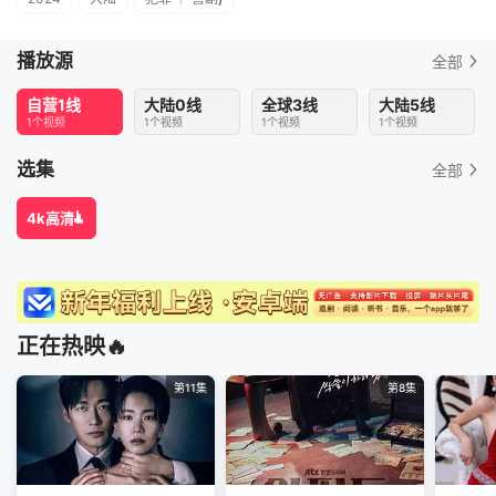
播放源
全部
自营1线
大陆0线
全球3线
大陆5线
1个视频
1个视频
1个视频
1个视频
选集
全部
4k高清
正在热映🔥
第11集
第8集