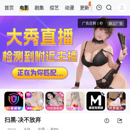
42
首页
电影
剧集
综艺
动漫
更新
热榜
APP
我的观影记录
扫黑·决不放弃
4k高清
清空
扫黑·决不放弃
2024
大陆
犯罪
/
喜剧
}