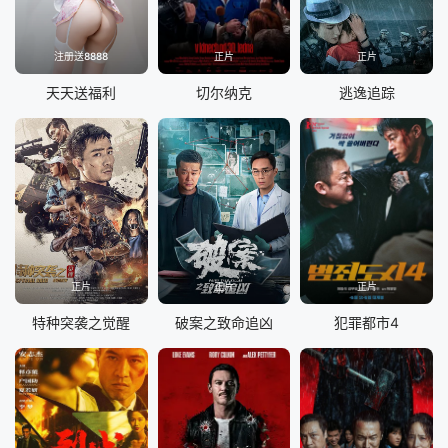
注册送8888
正片
正片
天天送福利
切尔纳克
逃逸追踪
正片
正片
正片
特种突袭之觉醒
破案之致命追凶
犯罪都市4