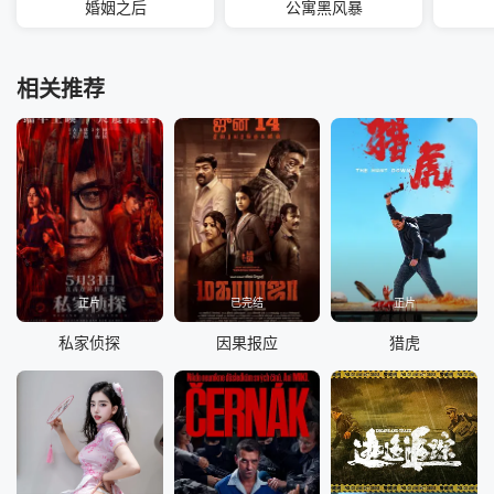
婚姻之后
公寓黑风暴
相关推荐
正片
已完结
正片
私家侦探
因果报应
猎虎