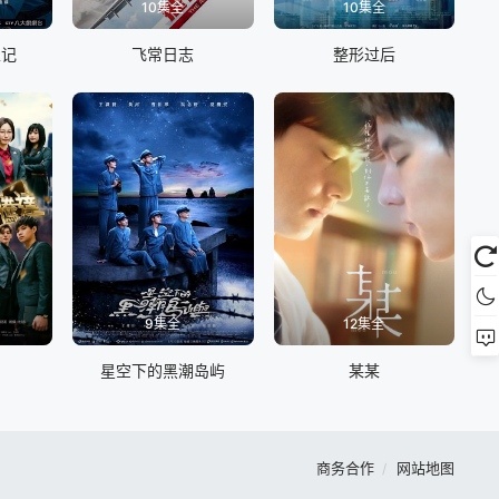
10集全
10集全
9集
第160集
第161集
第162集
生记
飞常日志
整形过后
8集
第169集
第170集
第171集
9集全
12集全
星空下的黑潮岛屿
某某
商务合作
网站地图