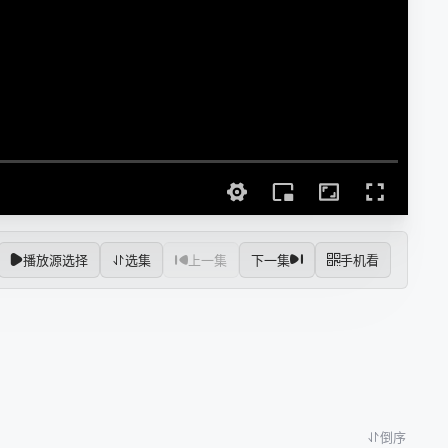
播放源选择
选集
上一集
下一集
手机看
倒序