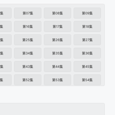
6集
第07集
第08集
第09集
5集
第16集
第17集
第18集
4集
第25集
第26集
第27集
3集
第34集
第35集
第36集
2集
第43集
第44集
第45集
1集
第52集
第53集
第54集
0集
第61集
第62集
第63集
9集
第70集
第71集
第72集