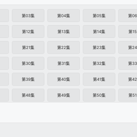
第03集
第04集
第05集
第0
第12集
第13集
第14集
第1
第21集
第22集
第23集
第2
第30集
第31集
第32集
第3
第39集
第40集
第41集
第4
第48集
第49集
第50集
第5
第57集
第58集
第59集
第6
第66集
第67集
第68集
第6