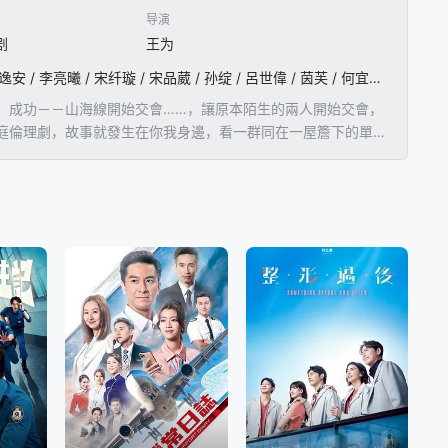
8集
第79集
第80集
第81集
导演
剧
王为
7集
第88集
第89集
第90集
柯叔元 / 方馨 / 萧景鸿 / 米可白 / 陈文山 / 谢丽金 / 林在培 / 林乃华 / 陈慕义 / 陳瓊美 / 马国贤 / 潘逸安 / 李亮曦 / 宋纤璇 / 宋品葳 / 孙绽 / 呂世偉 / 茵芙 / 何宜珊 / 林玉书 / 赫容 / 许诗晨 / 王韋婷 / 璽皓 / 黃子柔 / 夏天珞 / 蔡湘宜 / 李銘叡 / 詹博丞
，成功－－山海線開始交會……，讓原本陌生的兩人開始交會，
6集
第97集
第98集
第99集
庭倫理劇，故事就發生在你我身邊，看一群同在一屋簷下的單身
中，重新定義：「何謂成功？」自己的成功自己定義，堅持追
5集
第106集
第107集
第108集
4集
第115集
第116集
第117集
3集
第124集
第125集
第126集
2集
第133集
第134集
第135集
1集
第142集
第143集
第144集
0集
第151集
第152集
第153集