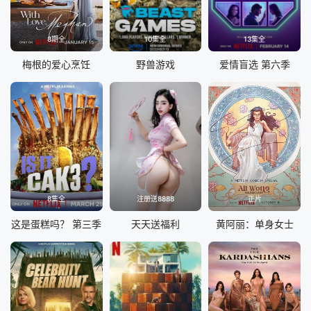
8期全
10集全
13集全
梅根的爱心烹饪
野兽游戏
爱情盲选 第六季
8集全
注册送8888
正片
这是蛋糕吗？ 第三季
天天送福利
黄阿丽：单身女士