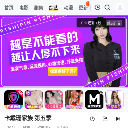
135
首页
电影
剧集
综艺
动漫
更新
热榜
APP
我的观影记录
卡戴珊家族 第五季
第01集
清空
卡戴珊家族 第五季
2024
欧美
欧美综艺
/
真人秀
}