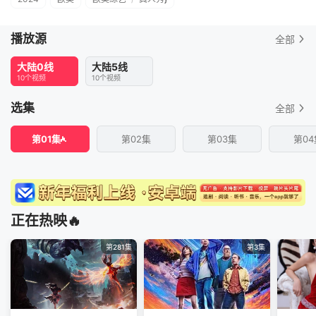
播放源
全部
大陆0线
大陆5线
10个视频
10个视频
选集
全部
第01集
第02集
第03集
第04
正在热映🔥
第281集
第3集