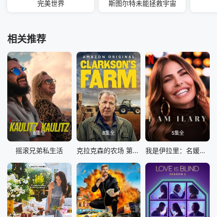
完美世界
斯图尔特未能拯救宇宙
相关推荐
8集全
8集全
5集全
摇滚兄弟私生活
克拉克森的农场 第四季
我是伊拉里：名媛新生活