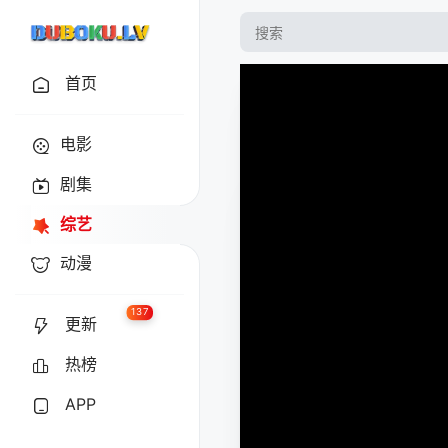
首页
电影
剧集
综艺
动漫
137
更新
热榜
APP