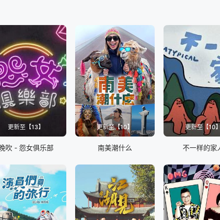
更新至【13】
更新至【10】
更新至【10
晚吹 - 怨女俱乐部
南美潮什么
不一样的家