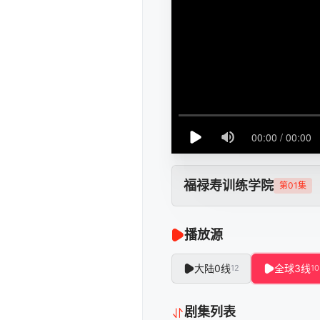
福禄寿训练学院
第01集
播放源
大陆0线
全球3线
12
10
剧集列表