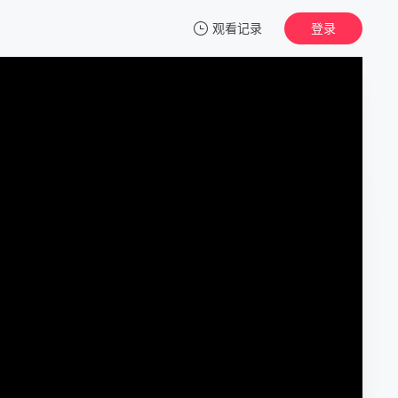
观看记录
登录
我的观影记录
福禄寿训练学院
第01集
清空