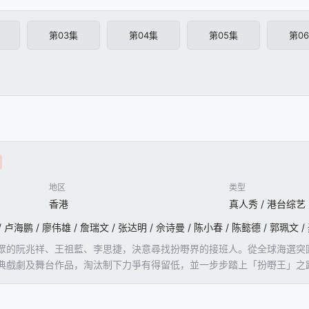
第03集
第04集
第05集
第0
地区
类型
香港
真人秀 / 港台综艺
眾的阮兆祥、王祖藍、李思捷，決意尋找扮嘢界的接班人。從全球海選突
典戲劇及舞台作品，淘汰制下力爭有得留低，並一步步踏上「扮嘢王」之路
子帶領「扮工室助理」陳懿德、郭珮文，會與參賽者們一同演出「扮嘢」