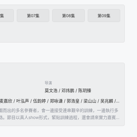
6集
第07集
第08集
第09集
导演
莫文浩 / 邓炜鹏 / 陈玥臻
阮兆祥 / 王祖蓝 / 李思捷 / 卢海鹏 / 廖伟雄 / 詹瑞文 / 张达明 / 佘诗曼 / 陈小春 / 陈懿德 / 郭珮文 / 麦嘉欣 / 叶泓声 / 伍韵婷 / 郑咏谦 / 郭浩皇 / 梁山山 / 吴兆麟 / 李建邦 / 陈建文 / 莫家淦 / 黄碧莲 / 关嘉敏 / 周百恩 / 黄建东
圍而出的多名參賽者，會一邊接受連串艱辛的訓練，一邊執行多
。節目以真人show形式，緊貼訓練過程，還會請來實力嘉賓
舞台，且看誰人能夠撐到畢業！