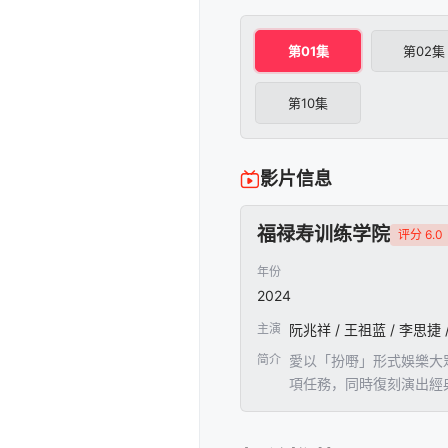
第01集
第02集
第10集
影片信息
福禄寿训练学院
评分 6.0
年份
2024
主演
简介
愛以「扮嘢」形式娛樂大
項任務，同時復刻演出經
同任導師。「福祿壽」三