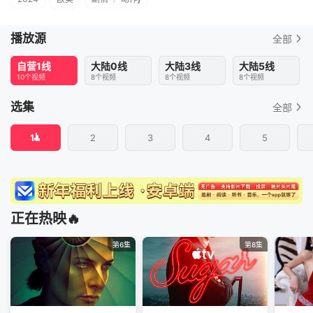
播放源
全部
自营1线
大陆0线
大陆3线
大陆5线
10个视频
8个视频
8个视频
8个视频
选集
全部
1
2
3
4
5
正在热映🔥
第6集
第8集