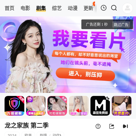
48
首页
电影
剧集
综艺
动漫
更新
热榜
APP
我的观影记录
龙之家族 第二季
1
清空
龙之家族 第二季
2024
欧美
剧情
/
动作
}