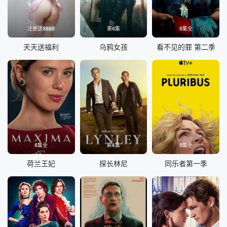
注册送8888
第6集
6集全
天天送福利
乌鸦女孩
看不见的罪 第二季
6集全
第4集
9集全
荷兰王妃
探长林尼
同乐者第一季