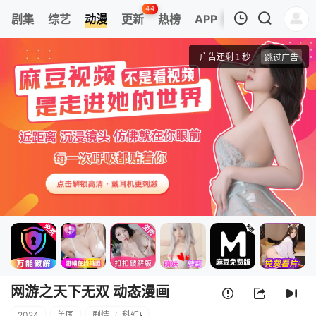
44
剧集
综艺
动漫
更新
热榜
APP
我的观影记录
网游之天下无双 动态漫画
第1集
清空
网游之天下无双 动态漫画
2024
美国
剧情
/
科幻
}