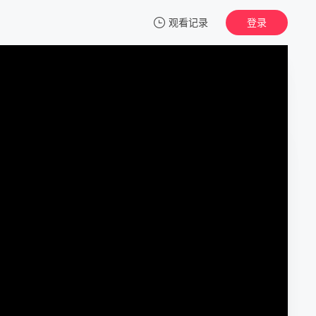
观看记录
登录
我的观影记录
假面骑士歌查德
第01集
清空