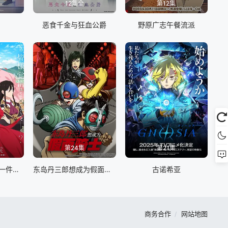
12集全
第12集
恶食千金与狂血公爵
野原广志午餐流派
第24集
第21集
最后可以再拜托您一件事吗
东岛丹三郎想成为假面骑士
古诺希亚
商务合作
网站地图