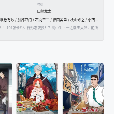
导演
田崎龙太
本岛纯政 / 松本丽世 / 藤林泰也 / 安倍乙 / 富园力也 / 熊木陆斗 / 南野阳子 / 冲田弦乃 / 宫原华音 / 坂卷有纱 / 加部亚门 / 石丸干二 / 福圆美里 / 桧山修之 / 小西克幸
日诞生！！101张卡片进行形态变换！？高中生・一之濑宝太郎，前所