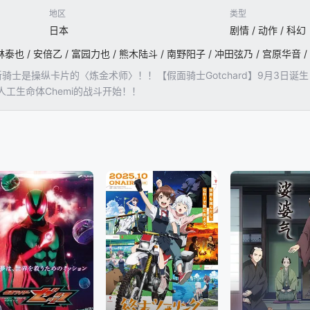
地区
类型
日本
剧情 / 动作 / 科幻
〉！新骑士是操纵卡片的〈炼金术师〉！！【假面骑士Gotchard】9月3
工生命体Chemi的战斗开始！！