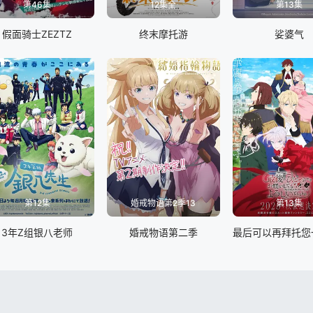
第46集
12集全
第13集
假面骑士ZEZTZ
终末摩托游
娑婆气
第12集
婚戒物语第2季13
第13集
3年Z组银八老师
婚戒物语第二季