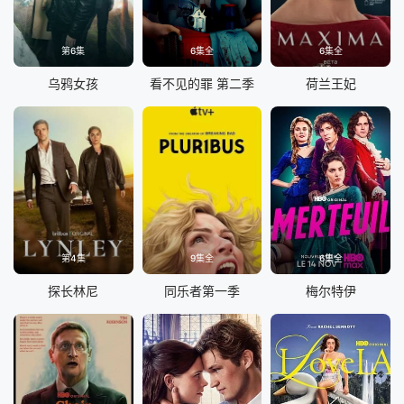
第6集
6集全
6集全
乌鸦女孩
看不见的罪 第二季
荷兰王妃
第4集
9集全
6集全
探长林尼
同乐者第一季
梅尔特伊