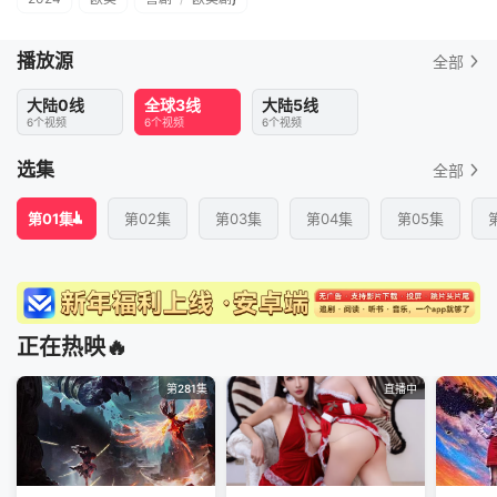
播放源
全部
大陆0线
全球3线
大陆5线
6个视频
6个视频
6个视频
选集
全部
第01集
第02集
第03集
第04集
第05集
正在热映🔥
第281集
直播中