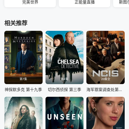
完美世界
正能量直播
斯图
相关推荐
第7集
第4集
20集全
神探默多克 第十九季
切尔西侦探 第三季
海军罪案调查处第二十三季