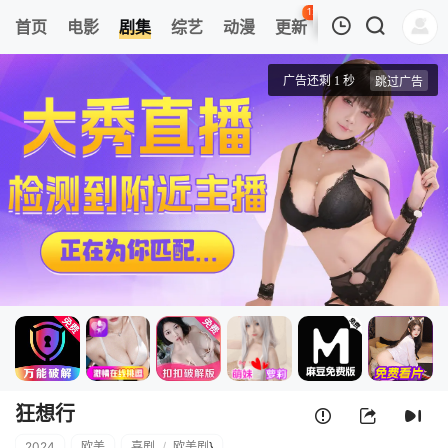
121
首页
电影
剧集
综艺
动漫
更新
热榜
APP
我的观影记录
狂想行
第01集
清空
狂想行
2024
欧美
喜剧
/
欧美剧
}