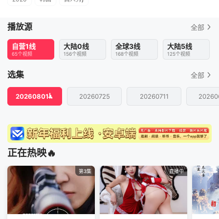
播放源
全部
自营1线
大陆0线
全球3线
大陆5线
65个视频
156个视频
168个视频
125个视频
选集
全部
20260801
20260725
20260711
20260
正在热映🔥
第3集
直播中