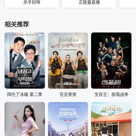
杀手妈咪
正能量直播
相关推荐
第82期
9集全
10期全
拜托了冰箱 第二季
豆豆笑笑
生存王：部落战争