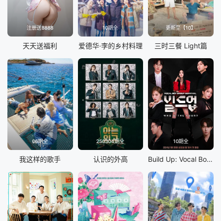
注册送8888
10期全
更新至【10】
天天送福利
爱德华·李的乡村料理
三时三餐 Light篇
06期全
250304期全
10期全
我这样的歌手
认识的外高
Build Up: Vocal Boy Group Survivor