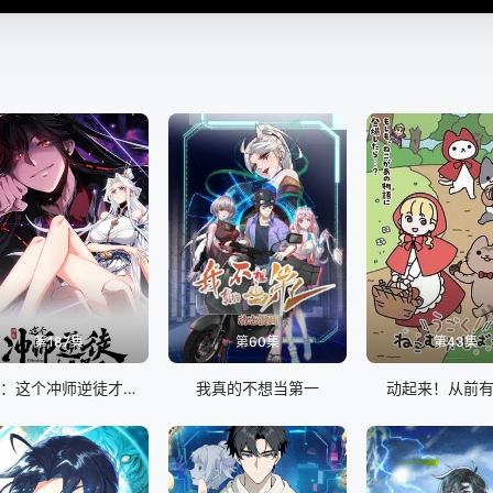
第187集
第60集
第43集
师尊：这个冲师逆徒才不是圣子 动态漫画
我真的不想当第一
动起来！从前