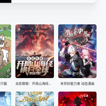
第16集
第287集
第121集
有只猫
全民御兽：开局山海经，我横扫全球
末世钞能力者 动态漫画