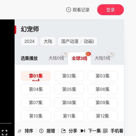
观看记录
登录
我的观影记录
幻宠师
幻宠师
第01集
2024
大陆
国产动漫
动画
}
/
清空
16
16
16
大陆0线
大陆5线
选集播放
全球3线
第01集
第02集
第03集
幻宠师 -第01集
手机扫一扫继续看
第04集
第05集
第06集
第07集
第08集
第09集
第10集
第11集
第12集
第13集
第14集
第15集
排序
报错
分享
下一集
手机看