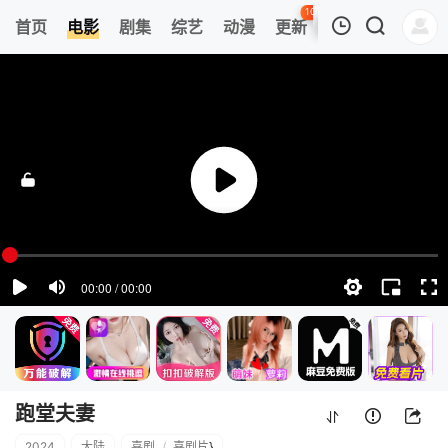
105
首页
电影
剧集
综艺
动漫
更新
热榜
APP
我的观影记录
跑堂夫妻
高清
清空
跑堂夫妻
2024
大陆
喜剧
/
喜剧片
}