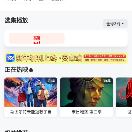
选集播放
全球3线
高清
正在热映🔥
第3集
第5集
斯图尔特未能拯救宇宙
末日地堡 第三季
谜