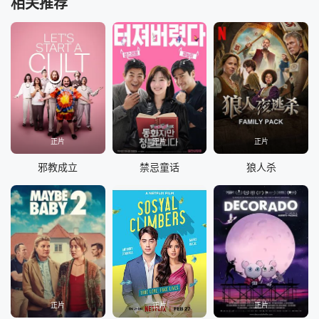
相关推荐
正片
正片
正片
邪教成立
禁忌童话
狼人杀
正片
正片
正片