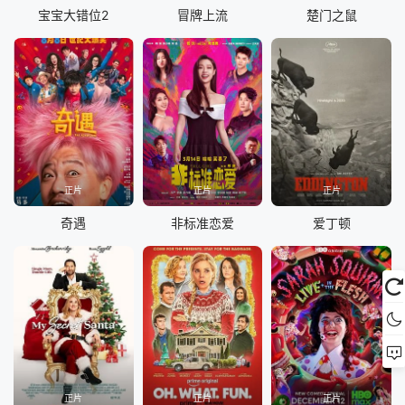
宝宝大错位2
冒牌上流
楚门之鼠
正片
正片
正片
奇遇
非标准恋爱
爱丁顿
正片
正片
正片