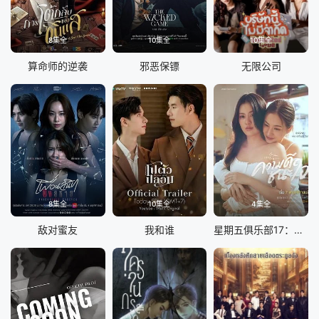
8集全
10集全
10集全
算命师的逆袭
邪恶保镖
无限公司
8集全
10集全
4集全
敌对蜜友
我和谁
星期五俱乐部17：善良赢得人心