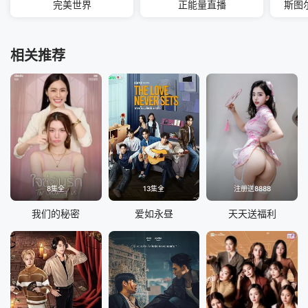
完美世界
正能量直播
斯图
相关推荐
8集全
13集全
注册送8888
我们的秘密
爱如永昼
天天送福利