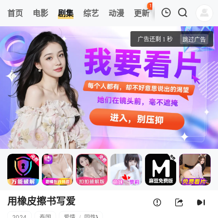
121
首页
电影
剧集
综艺
动漫
更新
热榜
APP
我的观影记录
用橡皮擦书写爱
第01集
清空
用橡皮擦书写爱
2024
泰国
爱情
/
同性
}