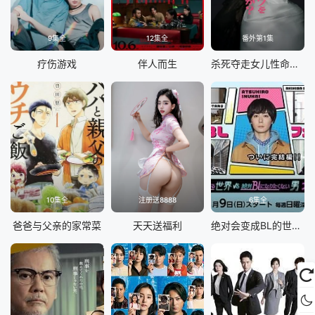
9集全
12集全
番外第1集
疗伤游戏
伴人而生
杀死夺走女儿性命的人是罪吗？
10集全
注册送8888
6集全
爸爸与父亲的家常菜
天天送福利
绝对会变成BL的世界VS绝不想变成BL的男人最终章