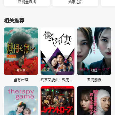
正能量直播
婚姻之后
相关推荐
第24集
11集全
6集全
岂有此理
终幕回旋曲：致无法再见的你
丑闻前夜