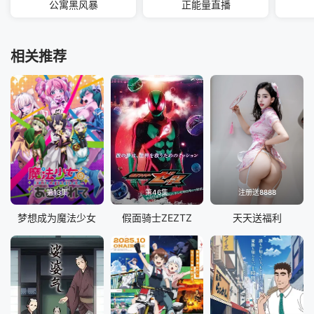
公寓黑风暴
正能量直播
相关推荐
第13集
第46集
注册送8888
梦想成为魔法少女
假面骑士ZEZTZ
天天送福利