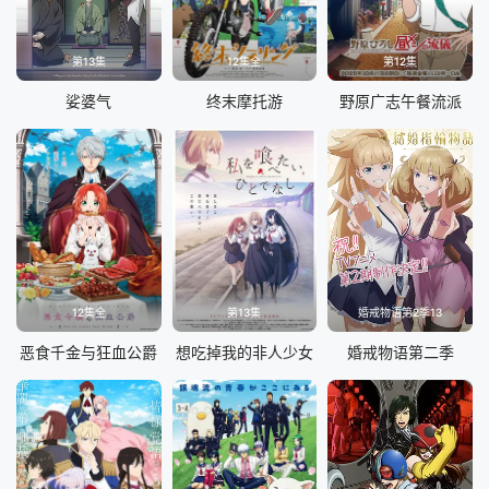
第13集
12集全
第12集
娑婆气
终末摩托游
野原广志午餐流派
12集全
第13集
婚戒物语第2季13
恶食千金与狂血公爵
想吃掉我的非人少女
婚戒物语第二季