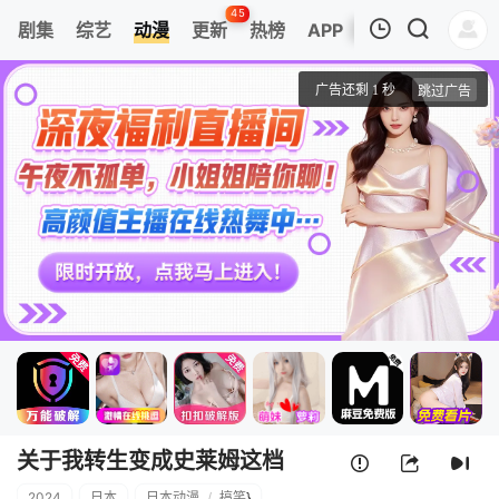
45
剧集
综艺
动漫
更新
热榜
APP
我的观影记录
关于我转生变成史莱姆这档事 第三季
第48.5集
清空
关于我转生变成史莱姆这档
2024
日本
日本动漫
/
搞笑
}