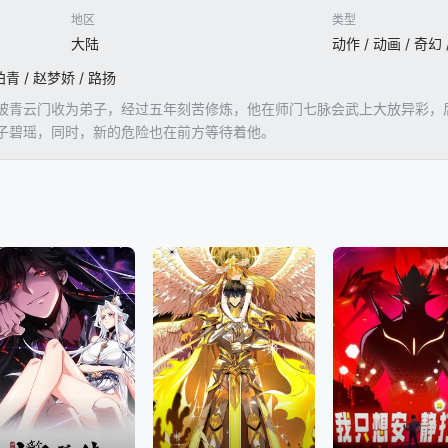
地区
类型
大陆
动作 / 动画 / 奇幻
柏青 / 赵梦娇 / 路扬
被青云门收为弟子，经过五年刻苦修炼，他在师门七脉会武上大放异彩，
子碧瑶，同时，新的危险也在前方等待着他。