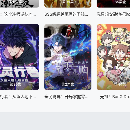
第187集
第99集
85集全
师尊：这个冲师逆徒才不是圣子 动态漫画
SSS级超越常理的圣骑士 动态漫画
第95集
第271集
第44集
亡灵行者！从鱼人地下城开始 动态漫画
全民诡异：开局掌握零元购
元祖！BanG Dr