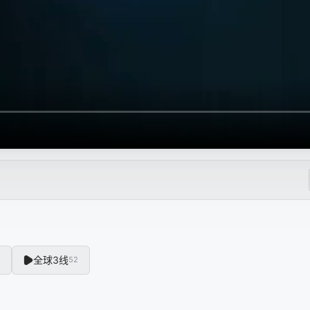
全球3线
52