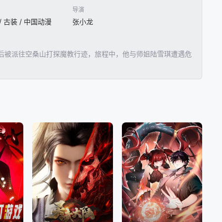
导演
 / 古装 / 中国动漫
张小龙
后被派往空桑山打探魔教行迹，旅程中，他与师姐陆雪琪遭遇危