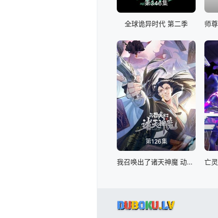
第346集
全球诡异时代 第二季
第126集
我召唤出了诸天神魔 动态漫画 第一季