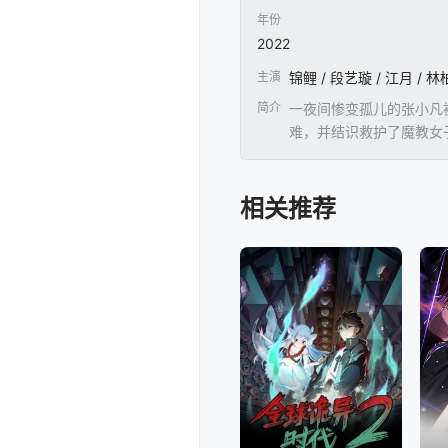
年份
2022
主演
锦鲤 / 段艺璇 / 江月 / 林
简介
一夜间惨变孤儿的张小凡
难，并结识救护了魔教女
相关推荐