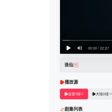
诛仙
1
播放源
自营1线
大陆0线
52
26
剧集列表