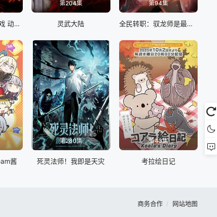
第204集
第94集
我只想安静地打游戏 动态漫画
灵武大陆
全民转职：驭龙师是最弱职业 动态漫画
第280集
第43集
eam酱
死灵法师！我即是天灾
考拉绘日记
商务合作
网站地图