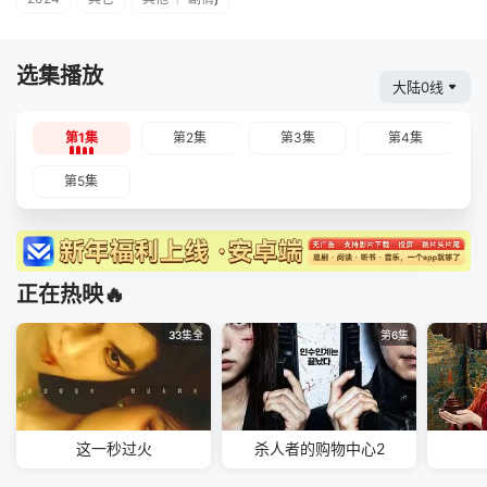
选集播放
大陆0线
第1集
第2集
第3集
第4集
第5集
正在热映🔥
33集全
第6集
这一秒过火
杀人者的购物中心2