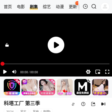
113
首页
电影
剧集
综艺
动漫
更新
热榜
APP
我的观影记录
科塔工厂 第三季
第1集
清空
科塔工厂 第三季
2024
其它
其他
/
剧情
}