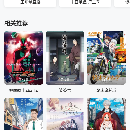
正能量直播
末日地堡 第三季
谜
相关推荐
第46集
第13集
12集全
假面骑士ZEZTZ
娑婆气
终末摩托游