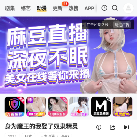
48
剧集
综艺
动漫
更新
热榜
APP
我的观影记录
身为魔王的我娶了奴隶精灵为妻，该如何表白我的爱？
第01集
清空
身为魔王的我娶了奴隶精灵
2024
日本
日本动漫
/
动画
}