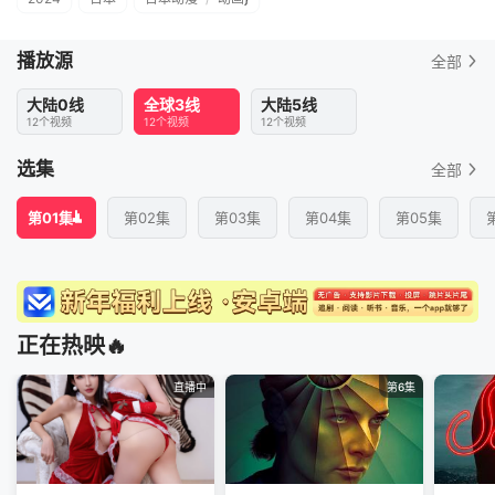
播放源
全部
大陆0线
全球3线
大陆5线
12个视频
12个视频
12个视频
选集
全部
第01集
第02集
第03集
第04集
第05集
正在热映🔥
直播中
第6集