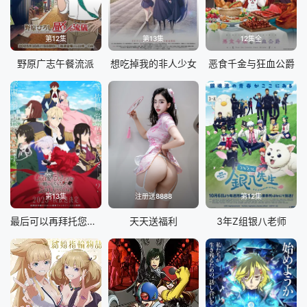
第12集
第13集
12集全
野原广志午餐流派
想吃掉我的非人少女
恶食千金与狂血公爵
第13集
注册送8888
第12集
最后可以再拜托您一件事吗
天天送福利
3年Z组银八老师