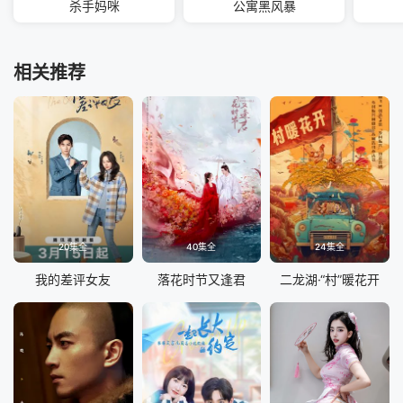
杀手妈咪
公寓黑风暴
相关推荐
20集全
40集全
24集全
我的差评女友
落花时节又逢君
二龙湖·“村”暖花开