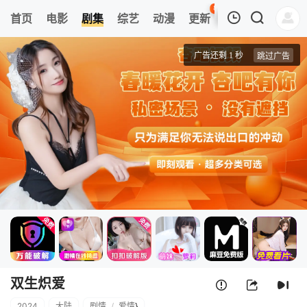
89
首页
电影
剧集
综艺
动漫
更新
热榜
APP
我的观影记录
双生炽爱
第01集
清空
双生炽爱
2024
大陆
剧情
/
爱情
}