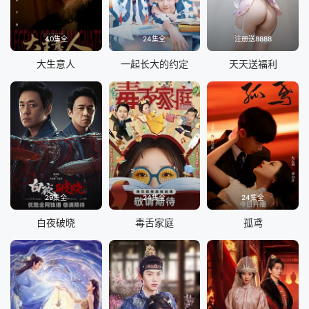
40集全
24集全
注册送8888
大生意人
一起长大的约定
天天送福利
29集全
24集全
24集全
白夜破晓
毒舌家庭
孤鸢