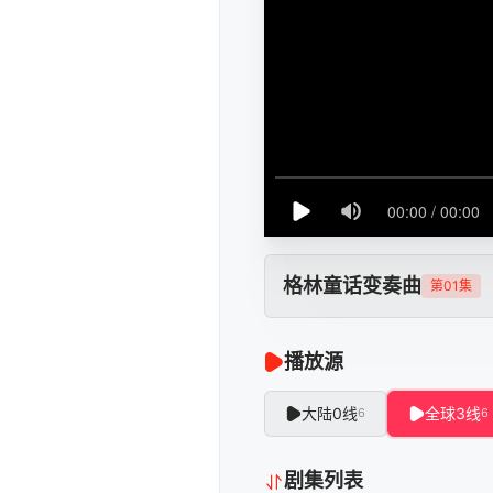
格林童话变奏曲
第01集
播放源
大陆0线
全球3线
6
6
剧集列表