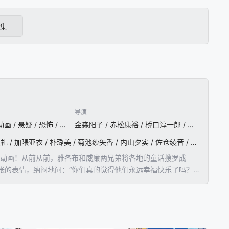
6集
导演
日本动漫 / 剧情 / 动画 / 悬疑 / 恐怖 / 奇幻
金森阳子 / 赤松康裕 / 桥口淳一郎 / 镰仓由实 / 竹内雅人 / 仲泽慎太郎 / 久保雄太郎 / 米谷聪美
福圆美里 / 铃木达央 / 野岛健儿 / 钉宫理惠 / 伊濑茉莉也 / 浪川大辅 / 田村睦心 / 东地宏树 / 内田真礼 / 加隈亚衣 / 朴璐美 / 菊池纱矢香 / 内山夕实 / 佐仓绫音 / 牛田裕子 / 三上哲 / 石毛翔弥 / 若山诗音 / 大塚明夫 / 竹达彩奈 / 吉野裕行 / 安济知佳 / 手冢宏通 / 坂泰斗 / 井上和彦 / 井上喜久子 / 三瓶由布子 / 本泉莉奈 / 松本沙罗 / 羽多野涉 / 玄田哲章 / 福西胜也 / 诹访部顺一 / 土田大 / 武内骏辅
o制作动画！从前从前，雅各布和威廉两兄弟将各地的童话搜罗成
的表情，纳闷地问：“你们真的觉得他们永远幸福快乐了吗？”