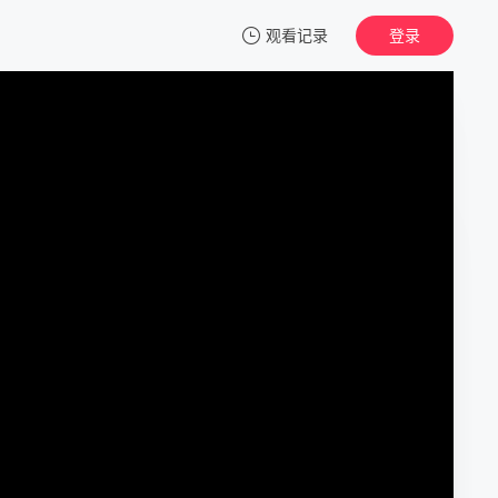
观看记录
登录
我的观影记录
格林童话变奏曲
第01集
清空