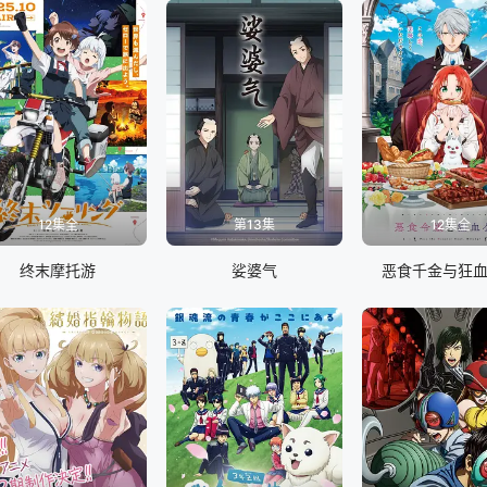
12集全
第13集
12集全
终末摩托游
娑婆气
恶食千金与狂