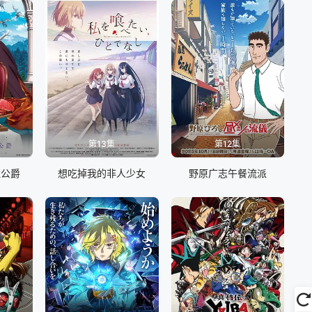
第13集
第12集
血公爵
想吃掉我的非人少女
野原广志午餐流派