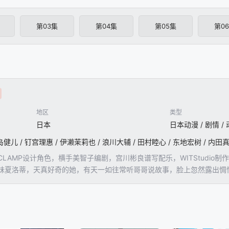
第03集
第04集
第05集
第0
地区
类型
日本
LAMP设计角色，横手美智子编剧，宫川彬良谱写配乐，WITStudi
妹夏洛蒂，天真好奇的她，有天一如往常听哥哥说故事，脸上忽然露出惆怅
诠释雅各布和威廉的故事，谱出一首截然不同的变奏曲。