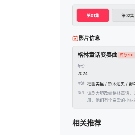
第01集
第02集
影片信息
格林童话变奏曲
评分 5.0
年份
2024
主演
简介
该剧大胆改编格林童话，C
册，他们有个亲爱的小妹
夏洛蒂现在透过独特视角
相关推荐