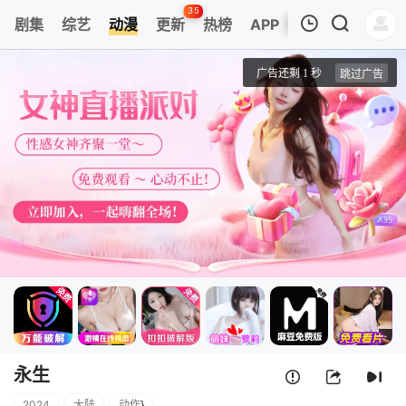
35
剧集
综艺
动漫
更新
热榜
APP
我的观影记录
永生
1
清空
永生
2024
大陆
动作
}