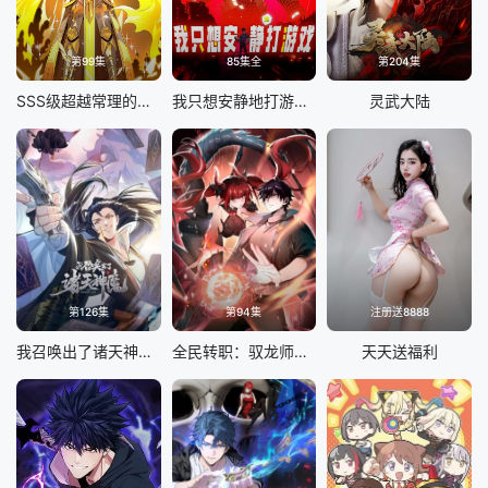
第99集
85集全
第204集
SSS级超越常理的圣骑士 动态漫画
我只想安静地打游戏 动态漫画
灵武大陆
第126集
第94集
注册送8888
我召唤出了诸天神魔 动态漫画 第一季
全民转职：驭龙师是最弱职业 动态漫画
天天送福利