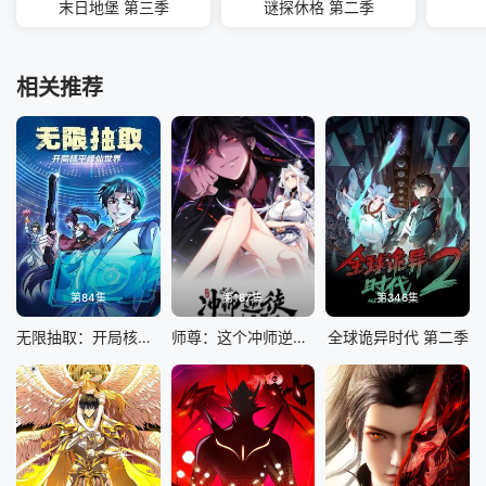
末日地堡 第三季
谜探休格 第二季
相关推荐
第84集
第187集
第346集
无限抽取：开局核平修仙世界
师尊：这个冲师逆徒才不是圣子 动态漫画
全球诡异时代 第二季