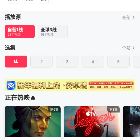
播放源
全部
自营1线
全球3线
58个视频
16个视频
选集
全部
1
2
3
4
5
正在热映🔥
第6集
第8集